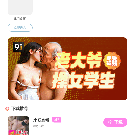
pornhub live
学院动态
通知公告
学术交流
教师风采
校友风采
学生风采
pornhub live概况
pornhub live简介
历史沿革
学院领导
学科体系
机构设置
师资队伍
杰出人才
师资名录
英才招聘
教育教学