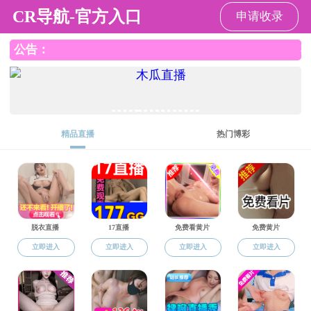
pornhub live
西北工业大学主页
ENGLISH
pornhub live
pornhub live概况
pornhub live简介
历史沿革
学院领导
学科体系
机构设置
师资队伍
杰出人才
师资名录
英才招聘